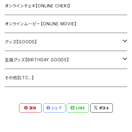
オンラインチェキ【ONLINE CHEKI】
オンラインムービー【ONLINE MOVIE】
グッズ【GOODS】
Tシャツ【T-shitt】
生誕グッズ【BIRTHDAY GOODS】
アクリルスタンド【Acrylic Stand】
おのせりちゃん。
その他【ETC...】
世界めると
保存
シェア
LINE
ポスト
白瀬リア